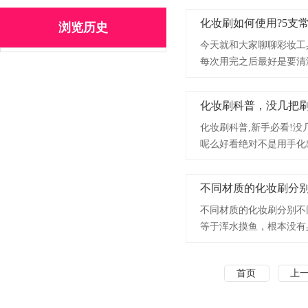
化妆刷如何使用?5支
浏览历史
今天就和大家聊聊彩妆工
每次用完之后最好是要清
理!。下面小编为大家介
化妆刷科普，没几把刷
化妆刷科普,新手必看!
呢么好看绝对不是用手化
下面小编就为大家介绍一
不同材质的化妆刷分
不同材质的化妆刷分别不
等于浑水摸鱼，根本没有
的材质，下面大家就随小
首页
上